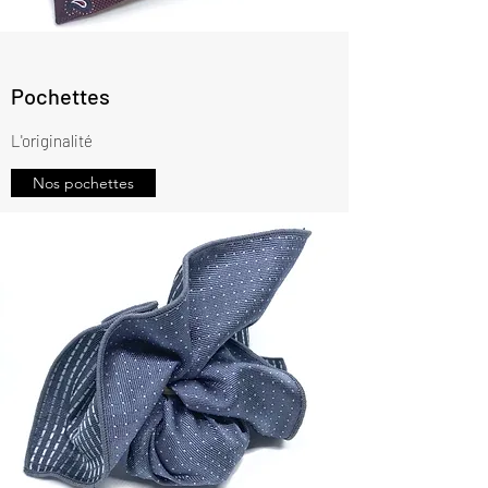
Pochettes
L'originalité
Nos pochettes
Comme un gant
Jan 8, 2020
1 min
A propos de nous
Cher visiteur, Dans ce premier post,