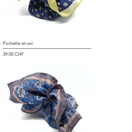
Pochette en soi
Prix
39.00 CHF