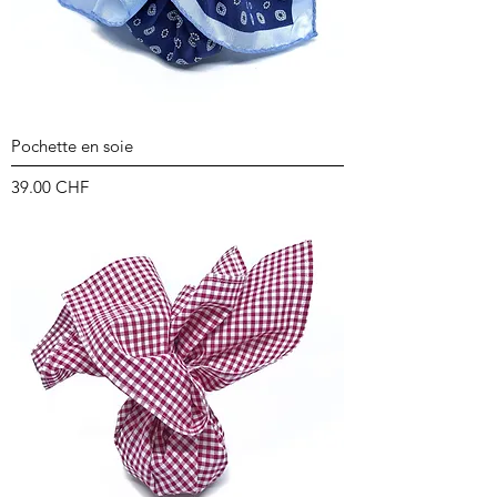
Pochette en soie
Prix
39.00 CHF