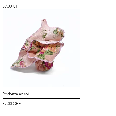
Prix
39.00 CHF
Pochette en soi
Prix
39.00 CHF