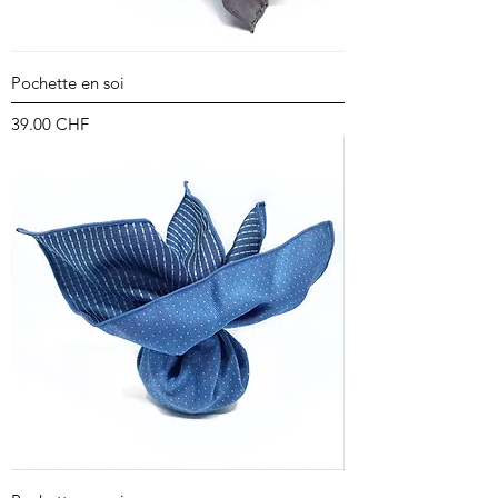
Pochette en soi
Prix
39.00 CHF