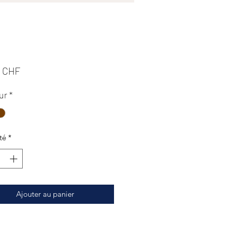
Prix
0 CHF
ur
*
té
*
Ajouter au panier